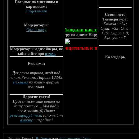
Главные по миссииям и
картинкам:
Suigetsu-san
Сезон: лето
Температура:
Коноха: +24;
Модераторы:
Суна: +32; Ото:
Утро... Рассвело... А вы наблюдали как это было заворажива
Орочимару
+15; Кири: + 8;
Добро пожаловать на ролевую игру по аниме Наруто!
Акацуки: +7.
Орочимару, вообщем отрицатильные персонажи (можно нек
Модераторы и дизайнеры, не
забывайте про
отчет.
Календарь
Реклама:
Для рекламщиков, вход под
ником:Рекламо,Пароль:12345.
Реклама
на нашем форуме
взаимная.
Дорогие гости!
Привет всем кто вошёл на
нашу ролевую.... Мы рады
всем гостям))) Гости
регистрируйтесь
, заполняйте
анкету
и играйте!
Привет, Гость!
Войдите
или
зарегистрируйтесь
.