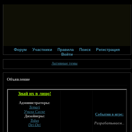
Форум
Участники
Правила
Поиск
Регистрация
Войти
Активные темы
Объявление
Знай их в лицо!
Администраторы:
Temari
Учиха Саске
События в игре:
Дизайнеры:
Tidus
Разрабатываем...
Dei-Dei