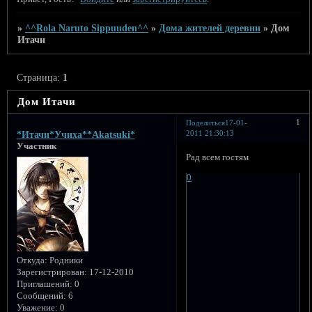
»
^^Rola Naruto Sippuuden^^
»
Дома жителей деревни
»
Дом
Итачи
Страница:
1
Дом Итачи
1
Поделиться
17-01-
2011 21:30:13
*Итачи*Учиха**Akatsuki*
Участник
Рад всем гостям
0
Откуда:
Родники
Зарегистрирован
: 17-12-2010
Приглашений:
0
Сообщений:
6
Уважение:
0