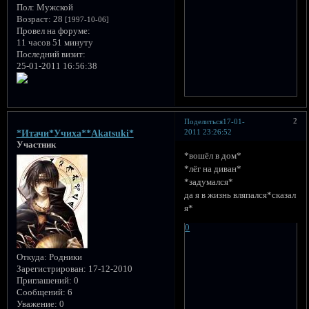
Пол:
Мужской
Возраст:
28
[1997-10-06]
Провел на форуме:
11 часов 51 минуту
Последний визит:
25-01-2011 16:56:38
2
Поделиться
17-01-
2011 23:26:52
*Итачи*Учиха**Akatsuki*
Участник
*вошёл в дом*
*лёг на диван*
*задумался*
да я в жизнь вляпался*сказал
я*
0
Откуда:
Родники
Зарегистрирован
: 17-12-2010
Приглашений:
0
Сообщений:
6
Уважение:
0